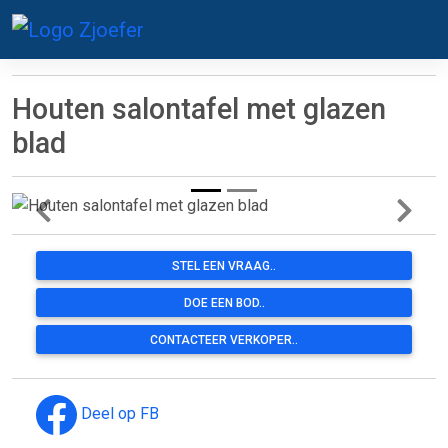
Houten salontafel met glazen
blad
STEL EEN VRAAG..
DOE EEN BOD..
CONTACTEER VERKOPER..
Deel op FB